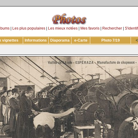
lbums
|
Les plus populaires
|
Les mieux notées
|
Mes favoris
|
Rechercher
|
S'identif
 vignettes
Informations
Diaporama
e-Carte
Photo 7/19