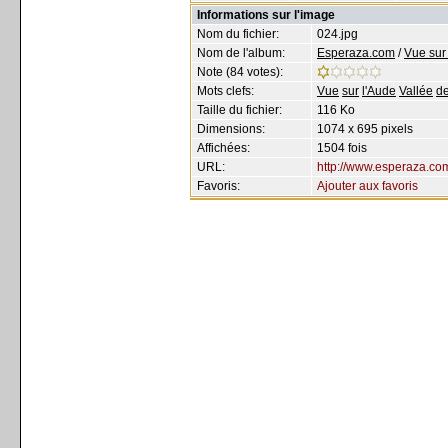
Informations sur l'image
Nom du fichier:
024.jpg
Nom de l'album:
Esperaza.com
/
Vue sur
Note (84 votes):
Mots clefs:
Vue
sur
l'Aude
Vallée
d
Taille du fichier:
116 Ko
Dimensions:
1074 x 695 pixels
Affichées:
1504 fois
URL:
http://www.esperaza.c
Favoris:
Ajouter aux favoris