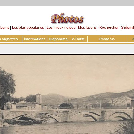
lbums
|
Les plus populaires
|
Les mieux notées
|
Mes favoris
|
Rechercher
|
S'identif
 vignettes
Informations
Diaporama
e-Carte
Photo 5/5