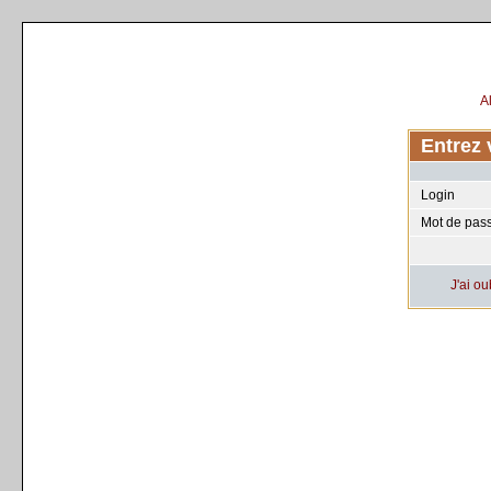
A
Entrez 
Login
Mot de pas
J'ai o