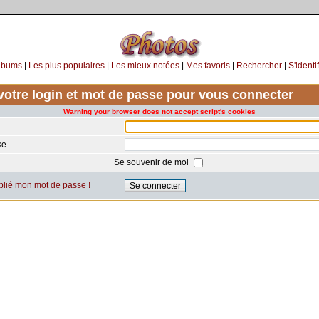
lbums
|
Les plus populaires
|
Les mieux notées
|
Mes favoris
|
Rechercher
|
S'identif
votre login et mot de passe pour vous connecter
Warning your browser does not accept script's cookies
se
Se souvenir de moi
ublié mon mot de passe !