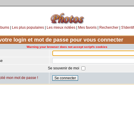
lbums
|
Les plus populaires
|
Les mieux notées
|
Mes favoris
|
Rechercher
|
S'identif
votre login et mot de passe pour vous connecter
Warning your browser does not accept script's cookies
se
Se souvenir de moi
ublié mon mot de passe !