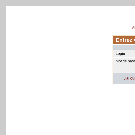
A
Entrez 
Login
Mot de pas
J'ai o