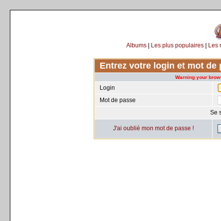
Albums
|
Les plus populaires
|
Les 
Entrez votre login et mot d
Warning your brows
Login
Mot de passe
Se 
J'ai oublié mon mot de passe !