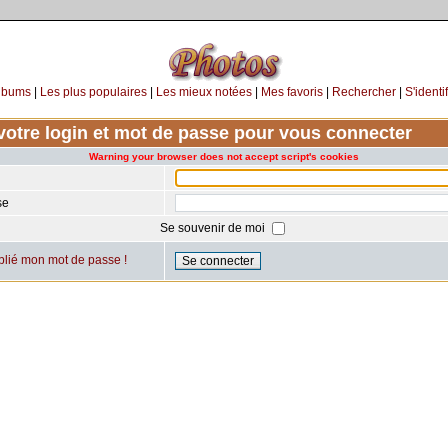
lbums
|
Les plus populaires
|
Les mieux notées
|
Mes favoris
|
Rechercher
|
S'identif
votre login et mot de passe pour vous connecter
Warning your browser does not accept script's cookies
se
Se souvenir de moi
ublié mon mot de passe !