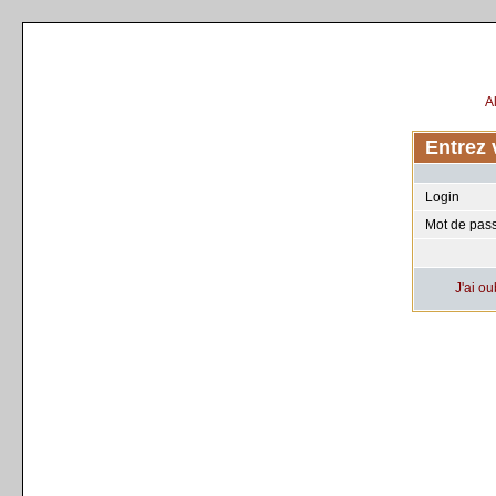
A
Entrez 
Login
Mot de pas
J'ai o