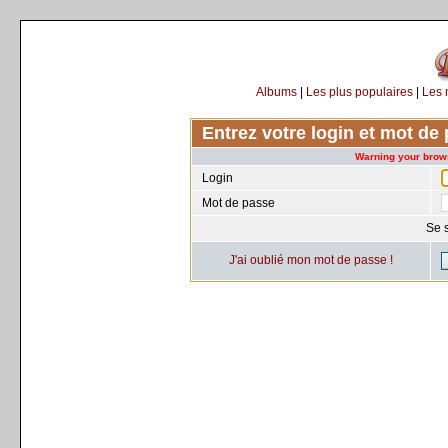
Albums
|
Les plus populaires
|
Les 
Entrez votre login et mot d
Warning your brows
Login
Mot de passe
Se 
J'ai oublié mon mot de passe !